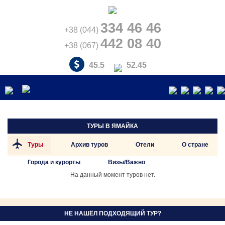
334 46 46
+38 (044)
442 08 40
+38 (067)
45.5
52.45
ТУРЫ В
ЯМАЙКА
Туры
Архив туров
Отели
О стране
Города и курорты
Визы/Важно
На данный момент туров нет.
НЕ НАШЁЛ ПОДХОДЯЩИЙ ТУР?