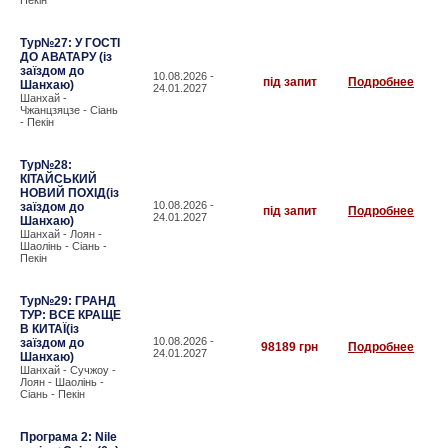
Пекін
Тур№27: У ГОСТІ
ДО АВАТАРУ (із
заїздом до
10.08.2026 -
під запит
Подробнее
Шанхаю)
24.01.2027
Шанхай -
Чжанцзяцзе - Сіань
- Пекін
Тур№28:
КІТАЙСЬКИЙ
НОВИЙ ПОХІД(із
10.08.2026 -
заїздом до
під запит
Подробнее
24.01.2027
Шанхаю)
Шанхай - Лоян -
Шаолінь - Сіань -
Пекін
Тур№29: ГРАНД
ТУР: ВСЕ КРАЩЕ
В КИТАЇ(із
10.08.2026 -
заїздом до
98189 грн
Подробнее
24.01.2027
Шанхаю)
Шанхай - Сучжоу -
Лоян - Шаолінь -
Сіань - Пекін
Програма 2: Nile