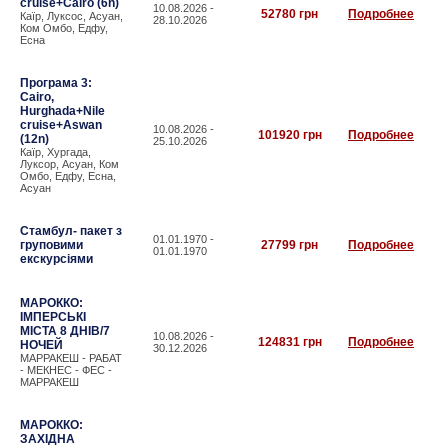
cruise+Cairo (6n)
10.08.2026 -
52780 грн
Подробнее
Каїр, Луксос, Асуан,
28.10.2026
Ком Омбо, Едфу,
Есна
Програма 3:
Cairo,
Hurghada+Nile
cruise+Aswan
10.08.2026 -
101920 грн
Подробнее
(12n)
25.10.2026
Каїр, Хургада,
Луксор, Асуан, Ком
Омбо, Едфу, Есна,
Асуан
Стамбул- пакет з
01.01.1970 -
груповими
27799 грн
Подробнее
01.01.1970
екскурсіями
МАРОККО:
ІМПЕРСЬКІ
МІСТА 8 ДНІВ/7
10.08.2026 -
124831 грн
Подробнее
НОЧЕЙ
30.12.2026
МАРРАКЕШ - РАБАТ
- МЕКНЕС - ФЕС -
МАРРАКЕШ
МАРОККО:
ЗАХІДНА