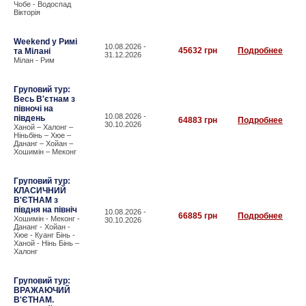
Чобе - Водоспад
Вікторія
Weekend у Римі
10.08.2026 -
45632 грн
Подробнее
та Мілані
31.12.2026
Мілан - Рим
Груповий тур:
Весь В'єтнам з
півночі на
10.08.2026 -
південь
64883 грн
Подробнее
30.10.2026
Ханой – Халонг –
Ніньбінь – Хюе –
Дананг – Хойан –
Хошимін – Меконг
Груповий тур:
КЛАСИЧНИЙ
В'ЄТНАМ з
півдня на північ
10.08.2026 -
66885 грн
Подробнее
Хошимін - Меконг -
30.10.2026
Дананг - Хойан -
Хюе - Куанг Бінь -
Ханой - Нінь Бінь –
Халонг
Груповий тур:
ВРАЖАЮЧИЙ
В'ЄТНАМ.