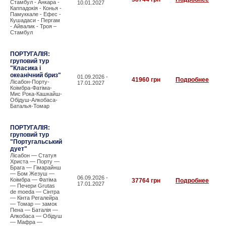
Стамбул - Анкара -
10.01.2027
Каппадокія - Конья -
Памуккале - Ефес -
Кушадаси - Пергам
- Айвалик - Троя –
Стамбул
ПОРТУГАЛІЯ:
груповий тур
"Класика і
океанічний бриз"
01.09.2026 -
41960 грн
Подробнее
Лісабон-Порту-
17.01.2027
Коімбра-Фатіма-
Мис Рока-Кашкайш-
Обідуш-Алкобаса-
Баталья-Томар
ПОРТУГАЛІЯ:
груповий тур
"Португальський
дует"
Лісабон — Статуя
Христа — Порту —
Брага — Гімарайнш
— Бом Жезуш —
06.09.2026 -
Коімбра — Фатіма
37764 грн
Подробнее
17.01.2027
— Печери Grutas
de moeda — Сінтра
— Кінта Регалейра
— Томар — замок
Пена — Баталія —
Алкобаса — Обідуш
— Мафра —