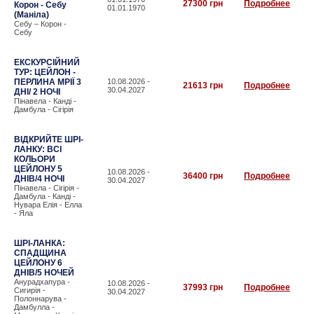
27300 грн
Подробнее
Корон - Себу
01.01.1970
(Маніла)
Себу – Корон -
Себу
ЕКСКУРСІЙНИЙ
ТУР: ЦЕЙЛОН -
ПЕРЛИНА МРІЇ 3
10.08.2026 -
21613 грн
Подробнее
30.04.2027
ДНІ/ 2 НОЧІ
Пінавела - Канді -
Дамбула - Сігірія
ВІДКРИЙТЕ ШРІ-
ЛАНКУ: ВСІ
КОЛЬОРИ
ЦЕЙЛОНУ 5
10.08.2026 -
36400 грн
Подробнее
ДНІВ/4 НОЧІ
30.04.2027
Пінавела - Сігірія -
Дамбула - Канді -
Нувара Елія - Елла
- Яла
ШРІ-ЛАНКА:
СПАДЩИНА
ЦЕЙЛОНУ 6
ДНІВ/5 НОЧЕЙ
Анурадхапура -
10.08.2026 -
37993 грн
Подробнее
Сигирія -
30.04.2027
Полоннарува -
Дамбулла -