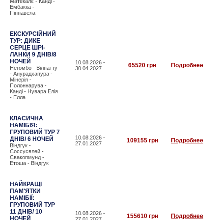
Матекалє - Канді -
Ембакка -
Піннавела
ЕКСКУРСІЙНИЙ
ТУР: ДИКЕ
СЕРЦЕ ШРІ-
ЛАНКИ 9 ДНІВ/8
НОЧЕЙ
10.08.2026 -
65520 грн
Подробнее
Негомбо - Вілпатту
30.04.2027
- Анурадхапура -
Мінерія -
Полоннарува -
Канді - Нувара Елія
- Елла
КЛАСИЧНА
НАМІБІЯ:
ГРУПОВИЙ ТУР 7
10.08.2026 -
ДНІВ/ 6 НОЧЕЙ
109155 грн
Подробнее
27.01.2027
Віндгук -
Соссусвлей -
Свакопмунд -
Етоша - Віндгук
НАЙКРАЩІ
ПАМ'ЯТКИ
НАМІБІЇ:
ГРУПОВИЙ ТУР
11 ДНІВ/ 10
10.08.2026 -
155610 грн
Подробнее
НОЧЕЙ
27.01.2027