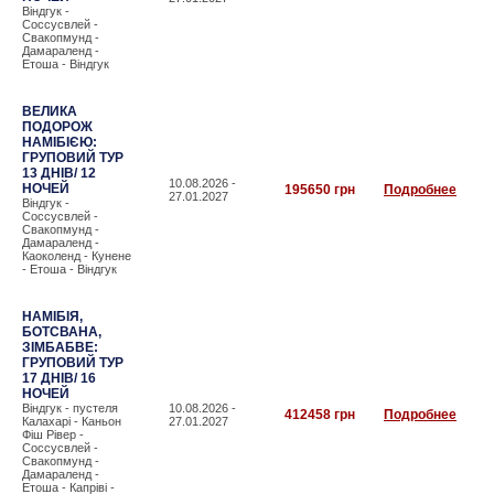
Віндгук -
Соссусвлей -
Свакопмунд -
Дамараленд -
Етоша - Віндгук
ВЕЛИКА
ПОДОРОЖ
НАМІБІЄЮ:
ГРУПОВИЙ ТУР
13 ДНІВ/ 12
10.08.2026 -
НОЧЕЙ
195650 грн
Подробнее
27.01.2027
Віндгук -
Соссусвлей -
Свакопмунд -
Дамараленд -
Каоколенд - Кунене
- Етоша - Віндгук
НАМІБІЯ,
БОТСВАНА,
ЗІМБАБВЕ:
ГРУПОВИЙ ТУР
17 ДНІВ/ 16
НОЧЕЙ
Віндгук - пустеля
10.08.2026 -
412458 грн
Подробнее
Калахарі - Каньон
27.01.2027
Фіш Рівер -
Соссусвлей -
Свакопмунд -
Дамараленд -
Етоша - Капріві -