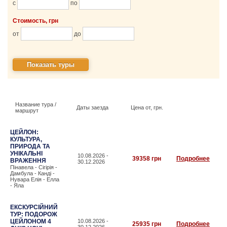
с
по
Стоимость, грн
от
до
Название тура /
Даты заезда
Цена от, грн.
маршрут
ЦЕЙЛОН:
КУЛЬТУРА,
ПРИРОДА ТА
УНІКАЛЬНІ
10.08.2026 -
39358 грн
Подробнее
ВРАЖЕННЯ
30.12.2026
Пінавела - Сігірія -
Дамбула - Канді -
Нувара Елія - Елла
- Яла
ЕКСКУРСІЙНИЙ
ТУР: ПОДОРОЖ
ЦЕЙЛОНОМ 4
10.08.2026 -
25935 грн
Подробнее