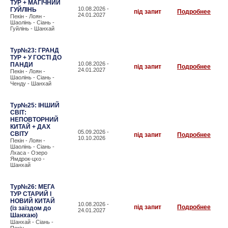
ТУР + МАГІЧНИЙ
10.08.2026 -
ГУЙЛІНЬ
під запит
Подробнее
24.01.2027
Пекін - Лоян -
Шаолінь - Сіань -
Гуйлінь - Шанхай
Тур№23: ГРАНД
ТУР + У ГОСТІ ДО
10.08.2026 -
ПАНДИ
під запит
Подробнее
24.01.2027
Пекін - Лоян -
Шаолінь - Сіань -
Ченду - Шанхай
Тур№25: ІНШИЙ
СВІТ:
НЕПОВТОРНИЙ
КИТАЙ + ДАХ
05.09.2026 -
СВІТУ
під запит
Подробнее
10.10.2026
Пекін - Лоян -
Шаолінь - Сіань -
Лхаса - Озеро
Ямдрок-цхо -
Шанхай
Тур№26: МЕГА
ТУР СТАРИЙ І
НОВИЙ КИТАЙ
10.08.2026 -
під запит
Подробнее
(із заїздом до
24.01.2027
Шанхаю)
Шанхай - Сіань -