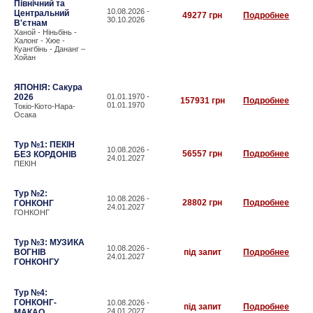
Північний та
10.08.2026 -
Центральний
49277 грн
Подробнее
30.10.2026
В'єтнам
Ханой - Ніньбінь -
Халонг - Хюе -
Куангбінь - Дананг –
Хойан
ЯПОНІЯ: Сакура
2026
01.01.1970 -
157931 грн
Подробнее
01.01.1970
Токіо-Кіото-Нара-
Осака
Тур №1: ПЕКІН
10.08.2026 -
56557 грн
Подробнее
БЕЗ КОРДОНІВ
24.01.2027
ПЕКІН
Тур №2:
10.08.2026 -
28802 грн
Подробнее
ГОНКОНГ
24.01.2027
ГОНКОНГ
Тур №3: МУЗИКА
10.08.2026 -
ВОГНІВ
під запит
Подробнее
24.01.2027
ГОНКОНГУ
Тур №4:
ГОНКОНГ-
10.08.2026 -
під запит
Подробнее
24.01.2027
МАКАО