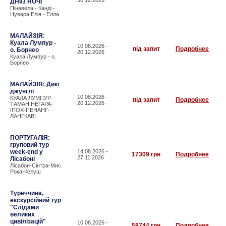
30.12.2026
ДНІ/3 НОЧІ
Пінавела - Канді -
Нувара Елія - Елла
МАЛАЙЗІЯ:
Куала Лумпур -
10.08.2026 -
під запит
Подробнее
о. Борнео
20.12.2026
Куала Лумпур - о.
Борнео
МАЛАЙЗІЯ: Дикі
джунглі
10.08.2026 -
КУАЛА ЛУМПУР-
під запит
Подробнее
20.12.2026
ТАМАН НЕГАРА-
ІПОХ-ПЕНАНГ-
ЛАНГКАВІ
ПОРТУГАЛІЯ:
груповий тур
week-end у
14.08.2026 -
17309 грн
Подробнее
27.11.2026
Лісабоні
Лісабон-Сінтра-Мис
Рока-Келуш
Туреччина,
екскурсійний тур
"Слідами
великих
цивілізацій"
10.08.2026 -
58744 грн
Подробнее