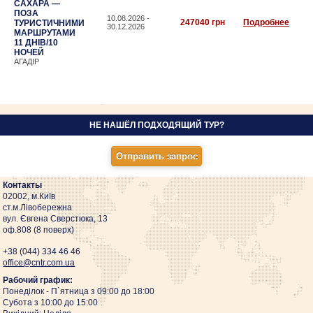
САХАРА —
ПОЗА
10.08.2026 -
247040 грн
Подробнее
ТУРИСТИЧНИМИ
30.12.2026
МАРШРУТАМИ
11 ДНІВ/10
НОЧЕЙ
АГАДІР
НЕ НАШЁЛ ПОДХОДЯЩИЙ ТУР?
Контакты
02002, м.Київ
ст.м.Лівобережна
вул. Євгена Сверстюка, 13
оф.808 (8 поверх)
+38 (044)
334 46 46
оffice@cntr.com.ua
Рабочий график:
Понеділок - П`ятница з 09:00 до 18:00
Субота з 10:00 до 15:00