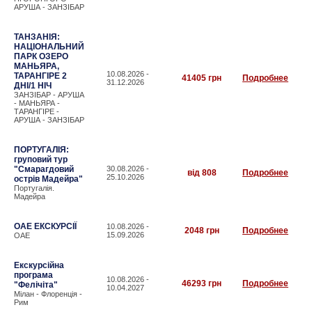
АРУША - ЗАНЗІБАР
ТАНЗАНІЯ:
НАЦІОНАЛЬНИЙ
ПАРК ОЗЕРО
МАНЬЯРА,
10.08.2026 -
ТАРАНГІРЕ 2
41405 грн
Подробнее
31.12.2026
ДНІ/1 НІЧ
ЗАНЗІБАР - АРУША
- МАНЬЯРА -
ТАРАНГІРЕ -
АРУША - ЗАНЗІБАР
ПОРТУГАЛІЯ:
груповий тур
"Смарагдовий
30.08.2026 -
від 808
Подробнее
25.10.2026
острів Мадейра"
Португалія.
Мадейра
ОАЕ ЕКСКУРСІЇ
10.08.2026 -
2048 грн
Подробнее
15.09.2026
ОАЕ
Екскурсійна
програма
10.08.2026 -
46293 грн
Подробнее
"Фелічіта"
10.04.2027
Мілан - Флоренція -
Рим