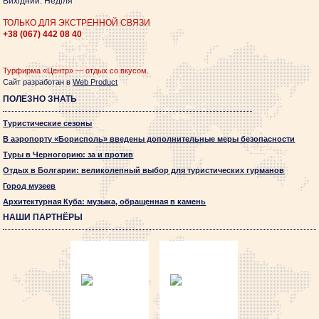
Вихідний: Неділя
ТОЛЬКО ДЛЯ ЭКСТРЕННОЙ СВЯЗИ
+38 (067)
442 08 40
Турфирма «Центр» — отдых со вкусом.
Сайт разработан в
Web Product
ПОЛЕЗНО ЗНАТЬ
Туристические сезоны
В аэропорту «Борисполь» введены дополнительные меры безопасности
Туры в Черногорию: за и против
Отдых в Болгарии: великолепный выбор для туристических гурманов
Город музеев
Архитектурная Куба: музыка, обращенная в камень
НАШИ ПАРТНЁРЫ