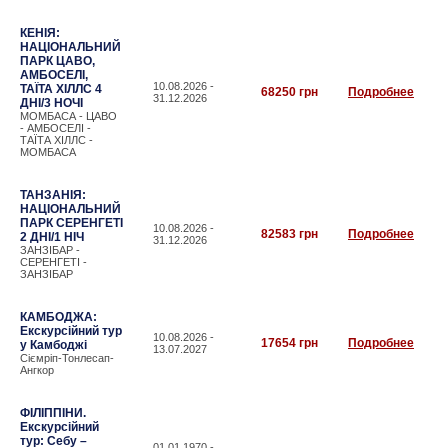
КЕНІЯ:
НАЦІОНАЛЬНИЙ
ПАРК ЦАВО,
АМБОСЕЛІ,
10.08.2026 -
ТАЇТА ХІЛЛС 4
68250 грн
Подробнее
31.12.2026
ДНІ/3 НОЧІ
МОМБАСА - ЦАВО
- АМБОСЕЛІ -
ТАЇТА ХІЛЛС -
МОМБАСА
ТАНЗАНІЯ:
НАЦІОНАЛЬНИЙ
ПАРК СЕРЕНГЕТІ
10.08.2026 -
82583 грн
Подробнее
2 ДНІ/1 НІЧ
31.12.2026
ЗАНЗІБАР -
СЕРЕНГЕТІ -
ЗАНЗІБАР
КАМБОДЖА:
Екскурсійний тур
10.08.2026 -
17654 грн
Подробнее
у Камбоджі
13.07.2027
Сіємріп-Тонлесап-
Ангкор
ФІЛІППІНИ.
Екскурсійний
тур: Себу –
01.01.1970 -