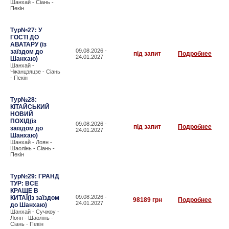
Шанхай - Сіань -
Пекін
Тур№27: У
ГОСТІ ДО
АВАТАРУ (із
09.08.2026 -
заїздом до
під запит
Подробнее
24.01.2027
Шанхаю)
Шанхай -
Чжанцзяцзе - Сіань
- Пекін
Тур№28:
КІТАЙСЬКИЙ
НОВИЙ
ПОХІД(із
09.08.2026 -
під запит
Подробнее
заїздом до
24.01.2027
Шанхаю)
Шанхай - Лоян -
Шаолінь - Сіань -
Пекін
Тур№29: ГРАНД
ТУР: ВСЕ
КРАЩЕ В
09.08.2026 -
КИТАЇ(із заїздом
98189 грн
Подробнее
24.01.2027
до Шанхаю)
Шанхай - Сучжоу -
Лоян - Шаолінь -
Сіань - Пекін