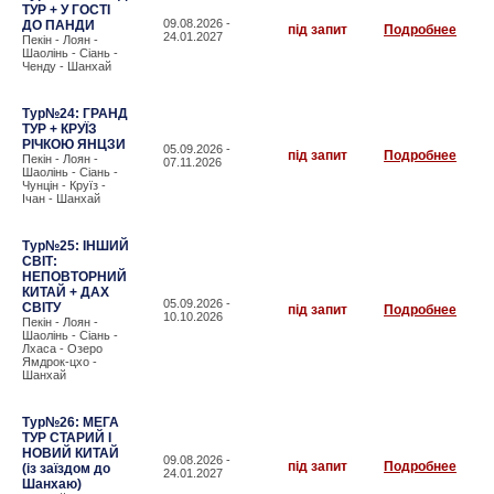
ТУР + У ГОСТІ
09.08.2026 -
ДО ПАНДИ
під запит
Подробнее
24.01.2027
Пекін - Лоян -
Шаолінь - Сіань -
Ченду - Шанхай
Тур№24: ГРАНД
ТУР + КРУЇЗ
РІЧКОЮ ЯНЦЗИ
05.09.2026 -
під запит
Подробнее
Пекін - Лоян -
07.11.2026
Шаолінь - Сіань -
Чунцін - Круїз -
Ічан - Шанхай
Тур№25: ІНШИЙ
СВІТ:
НЕПОВТОРНИЙ
КИТАЙ + ДАХ
05.09.2026 -
СВІТУ
під запит
Подробнее
10.10.2026
Пекін - Лоян -
Шаолінь - Сіань -
Лхаса - Озеро
Ямдрок-цхо -
Шанхай
Тур№26: МЕГА
ТУР СТАРИЙ І
НОВИЙ КИТАЙ
09.08.2026 -
під запит
Подробнее
(із заїздом до
24.01.2027
Шанхаю)