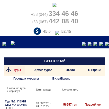
334 46 46
+38 (044)
442 08 40
+38 (067)
45.5
52.45
ТУРЫ В
КИТАЙ
Туры
Архив туров
Отели
О стране
Города и курорты
Визы/Важно
Название тура
Даты заезда
Цена от, грн.
/ маршрут
Тур №1: ПЕКІН
09.08.2026 -
56557 грн
Подробнее
БЕЗ КОРДОНІВ
24.01.2027
ПЕКІН