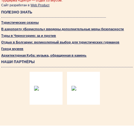
Турфирма «Центр» — отдых со вкусом.
Сайт разработан в
Web Product
ПОЛЕЗНО ЗНАТЬ
Туристические сезоны
В аэропорту «Борисполь» введены дополнительные меры безопасности
Туры в Черногорию: за и против
Отдых в Болгарии: великолепный выбор для туристических гурманов
Город музеев
Архитектурная Куба: музыка, обращенная в камень
НАШИ ПАРТНЁРЫ