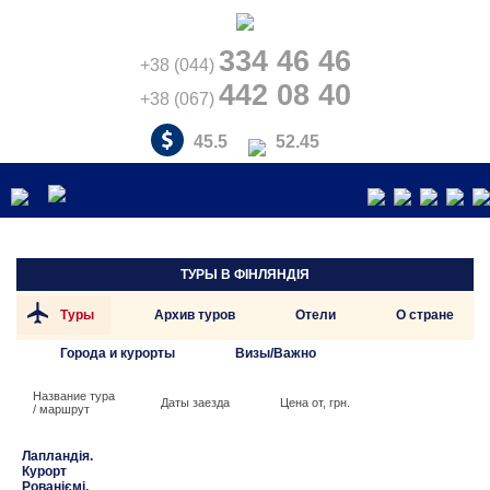
334 46 46
+38 (044)
442 08 40
+38 (067)
45.5
52.45
ТУРЫ В
ФІНЛЯНДІЯ
Туры
Архив туров
Отели
О стране
Города и курорты
Визы/Важно
Название тура
Даты заезда
Цена от, грн.
/ маршрут
Лапландія.
Курорт
Рованіємі.