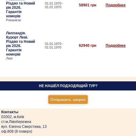
Різдво та Новий
01.01.1970 -
58901 грн
Подробнее
01.01.1970
рік 2026.
Гарантія
номерів
Рованіємі
Лапландія.
Курорт Леві.
Різдво та Новий
01.01.1970 -
62940 грн
Подробнее
рік 2026.
01.01.1970
Гарантія
номерів
Леві
НЕ НАШЁЛ ПОДХОДЯЩИЙ ТУР?
Контакты
02002, м.Київ
ст.м.Лівобережна
вул. Євгена Сверстюка, 13
оф.808 (8 поверх)