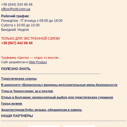
+38 (044)
334 46 46
оffice@cntr.com.ua
Рабочий график:
Понеділок - П`ятница з 09:00 до 18:00
Субота з 10:00 до 15:00
Вихідний: Неділя
ТОЛЬКО ДЛЯ ЭКСТРЕННОЙ СВЯЗИ
+38 (067)
442 08 40
Турфирма «Центр» — отдых со вкусом.
Сайт разработан в
Web Product
ПОЛЕЗНО ЗНАТЬ
Туристические сезоны
В аэропорту «Борисполь» введены дополнительные меры безопасности
Туры в Черногорию: за и против
Отдых в Болгарии: великолепный выбор для туристических гурманов
Город музеев
Архитектурная Куба: музыка, обращенная в камень
НАШИ ПАРТНЁРЫ