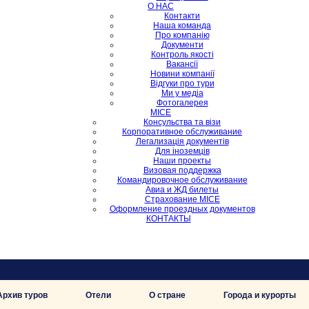
О НАС
Контакти
Наша команда
Про компанію
Документи
Контроль якості
Вакансії
Новини компанії
Відгуки про тури
Ми у медіа
Фотогалерея
MICE
Консульства та візи
Корпоративное обслуживание
Легализація документів
Для іноземців
Наши проекты
Визовая поддержка
Командировочное обслуживание
Авиа и ЖД билеты
Страхование MICE
Оформление проездных документов
КОНТАКТЫ
Архив туров
Отели
О стране
Города и курорты