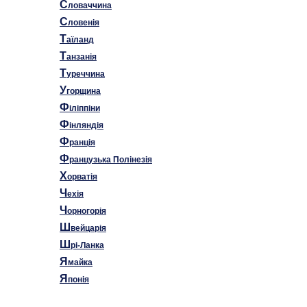
С
ловаччина
С
ловенія
Т
аїланд
Т
анзанія
Т
уреччина
У
горщина
Ф
іліппіни
Ф
інляндія
Ф
ранція
Ф
ранцузька Полінезія
Х
орватія
Ч
ехія
Ч
орногорія
Ш
вейцарія
Ш
рі-Ланка
Я
майка
Я
понія