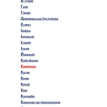
В
`єтнам
Г
ана
Г
реція
Д
омініканська Республіка
Е
гипет
І
зраїль
І
ндонезія
І
спанія
І
талія
Й
орданія
К
або-Верде
К
амбоджа
К
атар
К
енія
К
итай
К
іпр
К
олумбія
К
оролевство Нидерландов