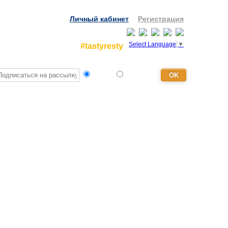
Личный кабинет
Регистрация
Select Language
▼
#tastyresty
Турист
Агентство