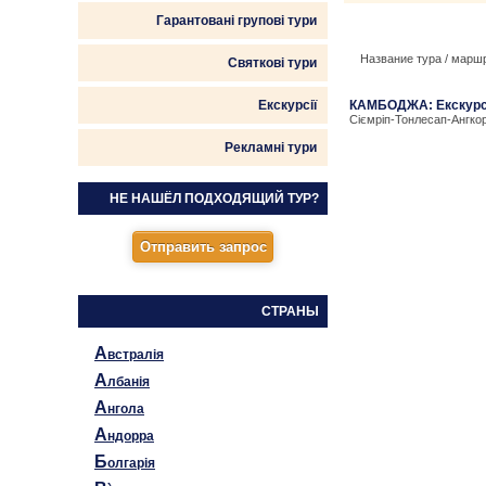
Гарантовані групові тури
Название тура / марш
Святкові тури
Екскурсії
КАМБОДЖА: Екскурсі
Сіємріп-Тонлесап-Ангко
Рекламні тури
НЕ НАШЁЛ ПОДХОДЯЩИЙ ТУР?
СТРАНЫ
А
встралія
А
лбанія
А
нгола
А
ндорра
Б
олгарія