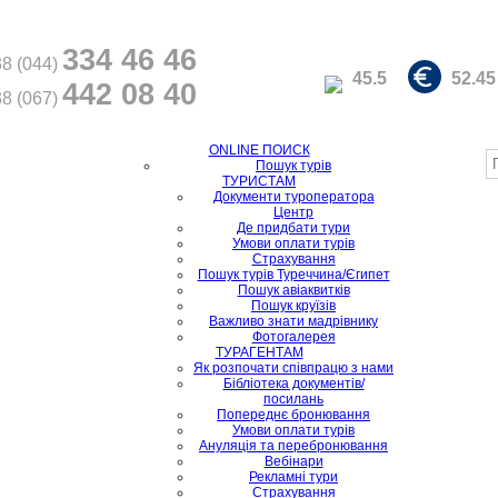
334 46 46
8 (044)
45.5
52.45
442 08 40
8 (067)
ONLINE ПОИСК
Пошук турів
ТУРИСТАМ
Документи туроператора
Центр
Де придбати тури
Умови оплати турів
Страхування
Пошук турів Туреччина/Єгипет
Пошук авіаквитків
Пошук круїзів
Важливо знати мадрівнику
Фотогалерея
ТУРАГЕНТАМ
Як розпочати співпрацю з нами
Бібліотека документів/
посилань
Попереднє бронювання
Умови оплати турів
Ануляція та перебронювання
Вебінари
Рекламні тури
Страхування