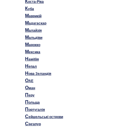
К
оста-Ріка
К
уба
М
аврикій
М
адагаскар
М
алайзія
М
альдіви
М
арокко
М
ексика
Н
амібія
Н
епал
Н
ова Зеландія
О
AE
О
ман
П
еру
П
ольща
П
ортугалія
С
ейшельські острови
С
інгапур