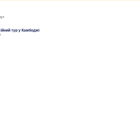
рут
йний тур у Камбоджі
р