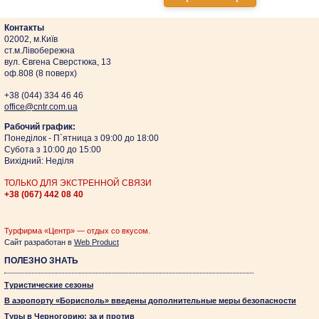
Контакты
02002, м.Київ
ст.м.Лівобережна
вул. Євгена Сверстюка, 13
оф.808 (8 поверх)
+38 (044)
334 46 46
оffice@cntr.com.ua
Рабочий график:
Понеділок - П`ятница з 09:00 до 18:00
Субота з 10:00 до 15:00
Вихідний: Неділя
ТОЛЬКО ДЛЯ ЭКСТРЕННОЙ СВЯЗИ
+38 (067)
442 08 40
Турфирма «Центр» — отдых со вкусом.
Сайт разработан в
Web Product
ПОЛЕЗНО ЗНАТЬ
Туристические сезоны
В аэропорту «Борисполь» введены дополнительные меры безопасности
Туры в Черногорию: за и против