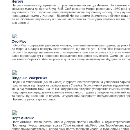
Негріл
Негріл - невелике курортне місто, розташоване на заході Ямайки. Він тягнетьс
міського маяка до бухти Блуді-Бей. Свій розвиток Негріл розпочав у 1960 році, 
відпочивати хіпі. І зараз це найпопулярніше місце відпочинку молоді, тому що н
проводяться саме у Негрилі. Відомий Негріл своїми безмежними білими піща
ви не любитель відпочинку в шумних мега полісах та модних клубних містах, т
для свого ві
Очо-Ріос
Очо-Ріос - справжній райський куточок, оточений величними горами, де річки
до моря, а в садах пахнуть екзотичні квіти, що не в'януть. Ocho Rios іспансько
річок». Насправді, це англійське спотворення іспанського слова chorreras – «в
саме водоспади тут є основною вражаючою місцевою пам'яткою. Саме цю назву 
частини узбережжя. Але за іронією долі, ні іспанці, ні англійці не збудували тут у
Південне Узбережжя
Південне Узбережжя (South Coast) є курортною територією на узбережжі Кариб
простяглася від півдня на захід острова Ямайка.Туристичний район віддалений в
км, а від Монтего-Бей - на 95 км.Подорожі на південне узбережжя Ямайки кор
популярністю серед шанувальників екологічного туризму завдяки незайманій при
та окремі бунгало, що не псують натуральний ландшафт, побудовані вздовж пр
Наявність річок у цій місцевост
Порт Антоніо
Порт-Антоніо - місто, розташоване у східній частині Ямайки. Є адміністративн
Портленд . Курорт знаходиться за 70 км на північ від Кінгстона.Порт-Антоніо ві
природними пам'ятками, серед яких варто звернути увагу на мальовничі пляжі,