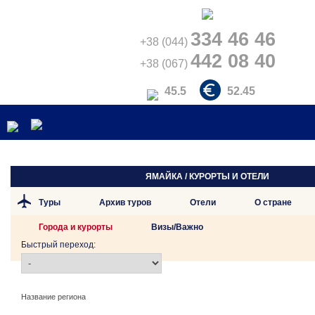
334 46 46
+38 (044)
442 08 40
+38 (067)
45.5
52.45
ЯМАЙКА / КУРОРТЫ И ОТЕЛИ
Туры
Архив туров
Отели
О стране
Города и курорты
Визы/Важно
Быстрый переход:
Название региона