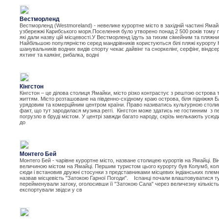
Вестморленд
Вестморленд (Westmoreland) - невелике курортне місто в західній частині Яма
узбережжі Карибського моря.Поселення було утворено понад 2 500 років тому 
які дали назву цій місцевості.У Вестморленд їдуть за тихим сімейним та пляжн
Найбільшою популярністю серед мандрівників користуються білі пляжі курорту 
шанувальників водних видів спорту чекає дайвінг та сноркелінг, серфінг, віндсер
яхтинг та каякінг, рибалка, водні
Кінгстон
Кінгстон – це ділова столиця Ямайки, місто різко контрастує з рештою острова т
життям. Місто розташоване на південно-східному краю острова, біля підніжжя Бла
урядовим та комерційним центром країни. Право називатись культурною столи
факт, що тут зародилася музика реггі. Кінгстон може здатись не гостинним з п
погрузло в бруді містом. У центрі завжди багато народу, скрізь мелькають усюди
до
Монтего Бей
Монтего Бей - чарівне курортне місто, назване столицею курортів на Ямайці. Ві
величиною містом на Ямайці. Першим туристом цього курорту був Колумб, коли
сюди і встановив дружні стосунки з представниками місцевих індіанських племе
назвав місцевість "Затокою Гарної Погоди". Іспанці почали влаштовуватися тут
перейменували затоку, оголосивши її "Затокою Сала" через величезну кількість
експортували звідси у св