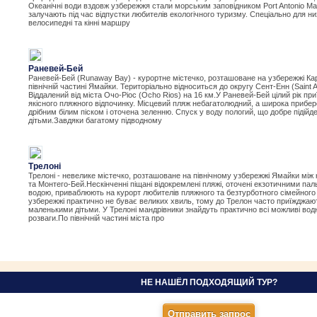
Океанічні води вздовж узбережжя стали морським заповідником Port Antonio Mar
залучають під час відпустки любителів екологічного туризму. Спеціально для них
велосипедні та кінні маршру
Раневей-Бей
Раневей-Бей (Runaway Bay) - курортне містечко, розташоване на узбережжі Ка
північній частині Ямайки. Територіально відноситься до округу Сент-Енн (Saint A
Віддалений від міста Очо-Ріос (Ocho Rios) на 16 км.У Раневей-Бей цілий рік пр
якісного пляжного відпочинку. Місцевий пляж небагатолюдний, а широка прибе
дрібним білим піском і оточена зеленню. Спуск у воду пологий, що добре підійде
дітьми.Завдяки багатому підводному
Трелоні
Трелоні - невелике містечко, розташоване на північному узбережжі Ямайки між
та Монтего-Бей.Нескінченні піщані відокремлені пляжі, оточені екзотичними па
водою, приваблюють на курорт любителів пляжного та безтурботного сімейного 
узбережжі практично не буває великих хвиль, тому до Трелон часто приїжджают
маленькими дітьми. У Трелоні мандрівники знайдуть практично всі можливі водні
розваги.По північній частині міста про
НЕ НАШЁЛ ПОДХОДЯЩИЙ ТУР?