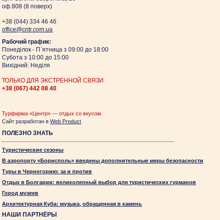
оф.808 (8 поверх)
+38 (044)
334 46 46
оffice@cntr.com.ua
Рабочий график:
Понеділок - П`ятница з 09:00 до 18:00
Субота з 10:00 до 15:00
Вихідний: Неділя
ТОЛЬКО ДЛЯ ЭКСТРЕННОЙ СВЯЗИ
+38 (067)
442 08 40
Турфирма «Центр» — отдых со вкусом.
Сайт разработан в
Web Product
ПОЛЕЗНО ЗНАТЬ
Туристические сезоны
В аэропорту «Борисполь» введены дополнительные меры безопасности
Туры в Черногорию: за и против
Отдых в Болгарии: великолепный выбор для туристических гурманов
Город музеев
Архитектурная Куба: музыка, обращенная в камень
НАШИ ПАРТНЁРЫ