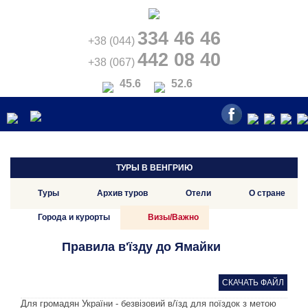
334 46 46
+38 (044)
442 08 40
+38 (067)
45.6
52.6
ТУРЫ В ВЕНГРИЮ
Туры
Архив туров
Отели
О стране
Города и курорты
Визы/Важно
Правила в'їзду до Ямайки
СКАЧАТЬ ФАЙЛ
Для громадян України - безвізовий в/їзд для поїздок з метою