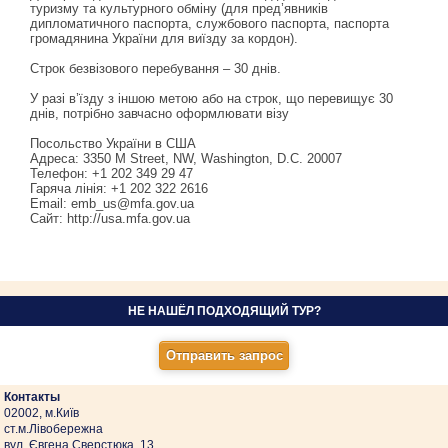
туризму та культурного обміну (для пред’явників
дипломатичного паспорта, службового паспорта, паспорта
громадянина України для виїзду за кордон).
Строк безвізового перебування – 30 днів.
У разі в’їзду з іншою метою або на строк, що перевищує 30
днів, потрібно завчасно оформлювати візу
Посольство України в США
Адреса: 3350 M Street, NW, Washington, D.C. 20007
Телефон: +1 202 349 29 47
Гаряча лінія: +1 202 322 2616
Email: emb_us@mfa.gov.ua
Сайт: http://usa.mfa.gov.ua
НЕ НАШЁЛ ПОДХОДЯЩИЙ ТУР?
Контакты
02002, м.Київ
ст.м.Лівобережна
вул. Євгена Сверстюка, 13