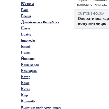
В
`єтнам
направлениям уже н
Г
ана
CUSTOMS.GOV.UA
Г
реція
Оперативна карт
Д
омініканська Республіка
нову митницю
Е
гипет
І
зраїль
І
ндонезія
І
спанія
І
талія
Й
орданія
К
або-Верде
К
амбоджа
К
атар
К
енія
К
итай
К
іпр
К
олумбія
К
оролевство Нидерландов