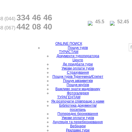
334 46 46
8 (044)
45.5
52.45
442 08 40
8 (067)
ONLINE ПОИСК
Пошук турів
ТУРИСТАМ
Документи туроператора
Центр
Де придбати тури
Умови оплати турів
Страхування
Пошук турів Туреччина/Єгипет
Пошук авіаквитків
Пошук круїзів
Важливо знати мадрівнику
Фотогалерея
ТУРАГЕНТАМ
Як розпочати співпрацю з нами
Бібліотека документів/
посилань
Попереднє бронювання
Умови оплати турів
Ануляція та перебронювання
Вебінари
Рекламні тури