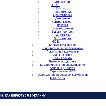
Страхування
О НАС
Контакти
Наша команда
Про компанію
Документи
Контроль якості
Вакансії
Новини компанії
Відгуки про тури
Ми у медіа
Фотогалерея
MICE
Консульства та візи
Корпоративное обслуживание
Легализація документів
Для іноземців
Наши проекты
Визовая поддержка
Командировочное обслуживание
Авиа и ЖД билеты
Страхование MICE
Оформление проездных документов
КОНТАКТЫ
 / КАК ВЕРНУТЬСЯ В УКРАИНУ