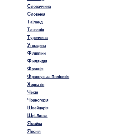
С
ловаччина
С
ловенія
Т
аїланд
Т
анзанія
Т
уреччина
У
горщина
Ф
іліппіни
Ф
інляндія
Ф
ранція
Ф
ранцузька Полінезія
Х
орватія
Ч
ехія
Ч
орногорія
Ш
вейцарія
Ш
рі-Ланка
Я
майка
Я
понія