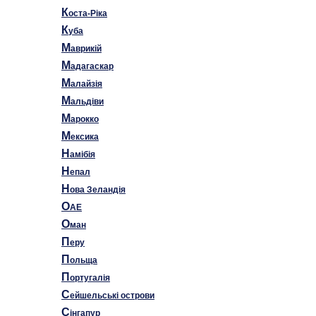
К
оста-Ріка
К
уба
М
аврикій
М
адагаскар
М
алайзія
М
альдіви
М
арокко
М
ексика
Н
амібія
Н
епал
Н
ова Зеландія
О
AE
О
ман
П
еру
П
ольща
П
ортугалія
С
ейшельські острови
С
інгапур