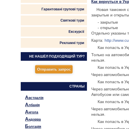
Как вернуться в Ук
Гарантовані групові тури
Новая таможня с
🛑
закрытые и открыты
Святкові тури
- закрытые
❌
- открытые
✅
Екскурсії
Отдельно указаны 
Карта:
http://www.c
Рекламні тури
Как попасть в У
📍
Только на автомоб
НЕ НАШЁЛ ПОДХОДЯЩИЙ ТУР?
нельзя.
Как попасть в У
📍
Через автомобильны
Как попасть в У
📍
СТРАНЫ
Через автомобильны
Автобусом или сам
А
встралія
Как попасть в У
📍
А
лбанія
Через автомобильны
А
нгола
нельзя.
А
ндорра
Как попасть в У
📍
Б
олгарія
Через автомобильны