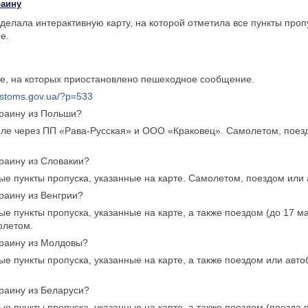
раину
делала интерактивную карту, на которой отметила все пункты пропу
е.
те, на которых приостановлено пешеходное сообщение.
ustoms.gov.ua/?p=533
краину из Польши?
иле через ПП «Рава-Русская» и ООО «Краковец». Самолетом, поез
краину из Словакии?
е пункты пропуска, указанные на карте. Самолетом, поездом или 
краину из Венгрии?
е пункты пропуска, указанные на карте, а также поездом (до 17 мар
олетом.
краину из Молдовы?
е пункты пропуска, указанные на карте, а также поездом или авт
краину из Беларуси?
е пункты пропуска, указанные на карте, а также поездом (поезда