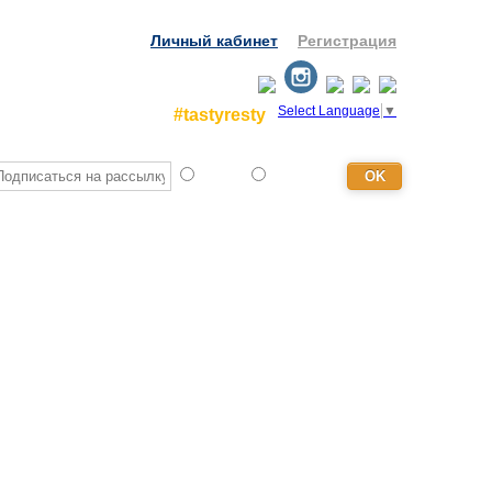
Личный кабинет
Регистрация
Select Language
▼
#tastyresty
Турист
Агентство