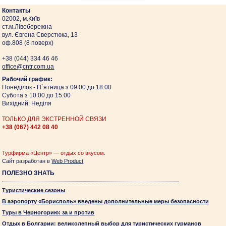
Контакты
02002, м.Київ
ст.м.Лівобережна
вул. Євгена Сверстюка, 13
оф.808 (8 поверх)
+38 (044)
334 46 46
оffice@cntr.com.ua
Рабочий график:
Понеділок - П`ятница з 09:00 до 18:00
Субота з 10:00 до 15:00
Вихідний: Неділя
ТОЛЬКО ДЛЯ ЭКСТРЕННОЙ СВЯЗИ
+38 (067)
442 08 40
Турфирма «Центр» — отдых со вкусом.
Сайт разработан в
Web Product
ПОЛЕЗНО ЗНАТЬ
Туристические сезоны
В аэропорту «Борисполь» введены дополнительные меры безопасности
Туры в Черногорию: за и против
Отдых в Болгарии: великолепный выбор для туристических гурманов