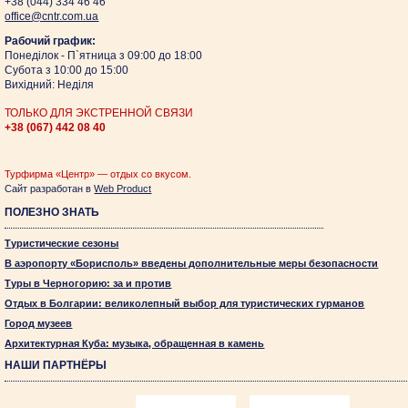
+38 (044)
334 46 46
оffice@cntr.com.ua
Рабочий график:
Понеділок - П`ятница з 09:00 до 18:00
Субота з 10:00 до 15:00
Вихідний: Неділя
ТОЛЬКО ДЛЯ ЭКСТРЕННОЙ СВЯЗИ
+38 (067)
442 08 40
Турфирма «Центр» — отдых со вкусом.
Сайт разработан в
Web Product
ПОЛЕЗНО ЗНАТЬ
Туристические сезоны
В аэропорту «Борисполь» введены дополнительные меры безопасности
Туры в Черногорию: за и против
Отдых в Болгарии: великолепный выбор для туристических гурманов
Город музеев
Архитектурная Куба: музыка, обращенная в камень
НАШИ ПАРТНЁРЫ