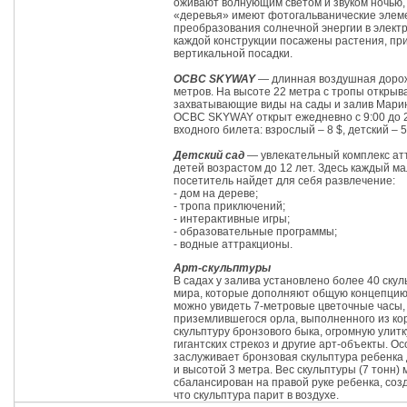
оживают волнующим светом и звуком ночью,
«деревья» имеют фотогальванические элем
преобразования солнечной энергии в элект
каждой конструкции посажены растения, пр
вертикальной посадки.
OCBC SKYWAY
— длинная воздушная дорож
метров. На высоте 22 метра с тропы открыв
захватывающие виды на сады и залив Мари
OCBC SKYWAY открыт ежедневно с 9:00 до 2
входного билета: взрослый – 8 $, детский – 5
Детский сад
— увлекательный комплекс ат
детей возрастом до 12 лет. Здесь каждый м
посетитель найдет для себя развлечение:
- дом на дереве;
- тропа приключений;
- интерактивные игры;
- образовательные программы;
- водные аттракционы.
Арт-скульптуры
В садах у залива установлено более 40 скул
мира, которые дополняют общую концепцию 
можно увидеть 7-метровые цветочные часы,
приземлившегося орла, выполненного из ко
скульптуру бронзового быка, огромную улитк
гигантских стрекоз и другие арт-объекты. О
заслуживает бронзовая скульптура ребенка
и высотой 3 метра. Вес скульптуры (7 тонн)
сбалансирован на правой руке ребенка, соз
что скульптура парит в воздухе.