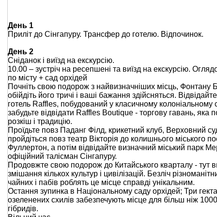
День 1
Приліт до Сінгапуру. Трансфер до готелю. Відпочинок.
День 2
Сніданок і виїзд на екскурсію.
10.00 – зустріч на ресепшені та виїзд на екскурсію. Огляд
по місту + сад орхідей
Почніть свою подорож з найвизначніших місць, Фонтану Б
обійдіть його тричі і ваші бажання здійсняться. Відвідайт
готель Raffles, побудований у класичному колоніальному ст
забудьте відвідати Raffles Boutique - торгову гавань, яка п
розкіш і традицію.
Проїдьте повз Паданг Філд, крикетний клуб, Верховний суд
пройдіться повз театр Вікторія до колишнього міського по
Фуллертон, а потім відвідайте визначний міський парк Ме
офіційний талісман Сінгапуру.
Продовжте свою подорож до Китайського кварталу - тут в
змішання кількох культур і цивілізацій. Безліч різноманітн
чайних і пабів роблять це місце справді унікальним.
Остання зупинка в Національному саду орхідей; Три гект
озеленених схилів забезпечують місце для більш ніж 1000
гібридів.