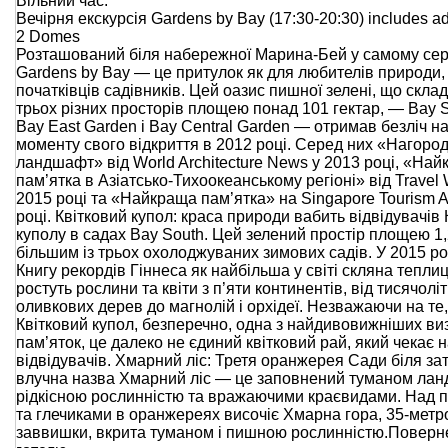
Вільний час.
Вечірня екскурсія Gardens by Bay (17:30-20:30) includes ad
2 Domes
Розташований біля набережної Марина-Бей у самому серц
Gardens by Bay — це притулок як для любителів природи, 
початківців садівників. Цей оазис пишної зелені, що склад
трьох різних просторів площею понад 101 гектар, — Bay 
Bay East Garden і Bay Central Garden — отримав безліч на
моменту свого відкриття в 2012 році. Серед них «Нагород
ландшафт» від World Architecture News у 2013 році, «На
пам’ятка в Азіатсько-Тихоокеанському регіоні» від Travel 
2015 році та «Найкраща пам’ятка» на Singapore Tourism 
році. Квітковий купол: краса природи вабить відвідувачів 
куполу в садах Bay South. Цей зелений простір площею 1,
більшим із трьох охолоджуваних зимових садів. У 2015 ро
Книгу рекордів Гіннеса як найбільша у світі скляна теплиц
ростуть рослини та квіти з п’яти континентів, від тисячоліт
оливкових дерев до магнолій і орхідеї. Незважаючи на те
Квітковий купол, безперечно, одна з найдивовижніших ви
пам’яток, це далеко не єдиний квітковий рай, який чекає 
відвідувачів. Хмарний ліс: Третя оранжерея Сади біля за
влучна назва Хмарний ліс — це заповнений туманом лан
рідкісною рослинністю та вражаючими краєвидами. Над 
та глечиками в оранжереях височіє Хмарна гора, 35-метр
заввишки, вкрита туманом і пишною рослинністю.Поверн