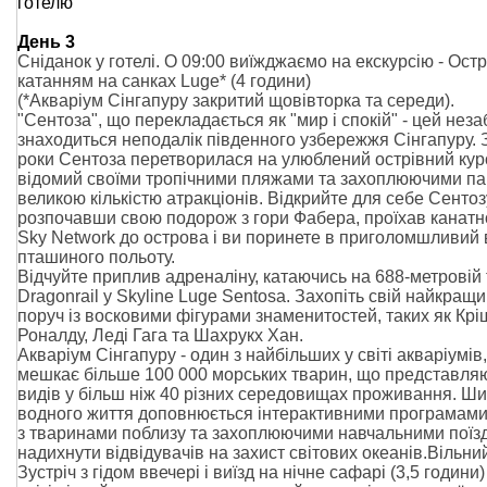
готелю
День 3
Сніданок у готелі. О 09:00 виїжджаємо на екскурсію - Остр
катанням на санках Luge* (4 години)
(*Акваріум Сінгапуру закритий щовівторка та середи).
"Сентоза", що перекладається як "мир і спокій" - цей неза
знаходиться неподалік південного узбережжя Сінгапуру. 
роки Сентоза перетворилася на улюблений острівний кур
відомий своїми тропічними пляжами та захоплюючими па
великою кількістю атракціонів. Відкрийте для себе Сентоз
розпочавши свою подорож з гори Фабера, проїхав канат
Sky Network до острова і ви поринете в приголомшливий 
пташиного польоту.
Відчуйте приплив адреналіну, катаючись на 688-метровій 
Dragonrail у Skyline Luge Sentosa. Захопіть свій найкращи
поруч із восковими фігурами знаменитостей, таких як Крі
Роналду, Леді Гага та Шахрукх Хан.
Акваріум Сінгапуру - один з найбільших у світі акваріумів
мешкає більше 100 000 морських тварин, що представля
видів у більш ніж 40 різних середовищах проживання. Ши
водного життя доповнюється інтерактивними програмами,
з тваринами поблизу та захоплюючими навчальними поїз
надихнути відвідувачів на захист світових океанів.Вільний
Зустріч з гідом ввечері і виїзд на нічне сафарі (3,5 години