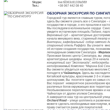
Skype:
live:fd363c8133fa5f0f
Тел.:
+38 067 442 08 40
ОБЗОРНАЯ ЭКСКУРСИЯ ПО СИНГАП
Городской тур является главным туром, пот
здесь Вы сможете узнать все о Сингапуре – 
государстве и городе, о его прошлом и наст
Мы последуем в колониальное сердце Синг
увидите исторческую
площадь Паданг
,
парл
Верховный суд
– архитектурные достоприм
начала минувшего века, старинный
театр к
Виктории, кафедральный собор святого А
старинный отель Раффлз.
Вы узнаете мно
об истории создания государства, познаком
легендарным символом Сингапура -
Мерлио
Проезжая бизнес центр Сингапура, вы увид
архитектурные шедевры конца 20 и начала 2
концертный зал “Экспланада”, небоскребы
неподрожаемый Комплекс “Марина Бэй Сен
Вы сможете убедиться насколько многолик С
попадете в
Чайнатаун.
Здесь вы насладит
Китайской культуры, красочными 2-3-х этаж
шопхаузами, Вы посетите один из самых ст
Вас поразит невероятное разнообразие кра
различных богов окружающих всю территор
Необыкновенное переплетение времен и на
Чайнатаун от других уголков Сингапура.
А завершится наш тур на центральной улице
Orchard Road
– улице шоппинга и развечени
можете сделать необходимые вам покупки, в
праву считается раем для покупателей.