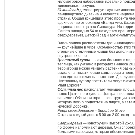
километровой набережной идеально подход
живописных прогулок.
Южный сад
демонстрирует лучшие иннова
ландшафтного дизайна и является национа
страны. Общая концепция этого проекта че
вдохновение от орхидеи «Ванда мисс Джоак
национального цветка Сингапура. На террит
Garden площадью 54 га находятся оранжер
сверхдеревьев, Детский сад и арт-скульптур
Вдоль залива расположены две инновацио
— крупнейшие в мире. Особенностью этих т
огромные стеклянные крыши без дополнит
внутренних опор.
Цветочный купол
— самая большая в мире
теплица, как указано в рекордах Гиннеса 201
территории можно увидеть растения разных 
выделены тематические сады, рощи и поля,
проводятся различные выставки. Для лучше
Цветочному куполу посетители могут скача
Plant Explorer.
Облачный лес
располагает меньшей площад
выше Цветочного купола. Центральное мест
занимает Облачная гора — конструкция высо
которую можно подняться на лифте, а затем
круговой дорожке.
Роща сверхдеревьев – Supertree Grove
Открыта каждый день с 5:00 до 2:00, вход – 
Сверхдеревья
— конструкции высотой 25-50
по форме напоминают деревья. Они спроек
большими навесами, которые обеспечивают 