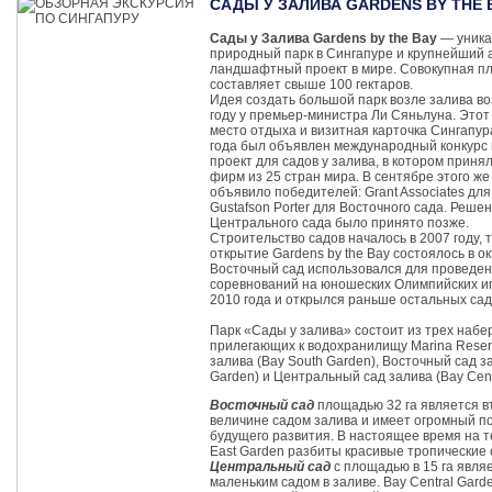
САДЫ У ЗАЛИВА GARDENS BY THE 
Сады у Залива Gardens by the Bay
— уник
природный парк в Сингапуре и крупнейший 
ландшафтный проект в мире. Совокупная п
составляет свыше 100 гектаров.
Идея создать большой парк возле залива во
году у премьер-министра Ли Сяньлуна. Этот
место отдыха и визитная карточка Сингапур
года был объявлен международный конкурс
проект для садов у залива, в котором приня
фирм из 25 стран мира. В сентябре этого же
объявило победителей: Grant Associates дл
Gustafson Porter для Восточного сада. Реше
Центрального сада было принято позже.
Строительство садов началось в 2007 году,
открытие Gardens by the Bay состоялось в ок
Восточный сад использовался для проведен
соревнований на юношеских Олимпийских игр
2010 года и открылся раньше остальных сад
Парк «Сады у залива» состоит из трех набе
прилегающих к водохранилищу Marina Reser
залива (Bay South Garden), Восточный сад з
Garden) и Центральный сад залива (Bay Cent
Восточный сад
площадью 32 га является в
величине садом залива и имеет огромный п
будущего развития. В настоящее время на 
East Garden разбиты красивые тропические 
Центральный сад
с площадью в 15 га явля
маленьким садом в заливе. Bay Central Garde