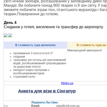
світі нічний зоопарк, розташований у заповіднику дикої п
Мандаї. Ви побачите понад 900 тварин із 8 зон світу. У па
зможете побачити зграю гієн, гігантського мурахоїда і баг
тварин.Повернення до готелю.
День 4
Сніданок у готелі, виселення та трансфер до аеропорту.
В стоимость тура включено:
В стоимость тура не
Міжнародний авіапереліт
проживання 3 ночі в готелі 3*
сніданки
трансфер а/п-готель-а/п (англомовний
водій, російськомовний супроводжувач
за додаткову плату)
екскурсії згідно програми з
російськомовним гідом
страховий поліс
Meteo.ua
Анкета для візи в Сінгапур
Людмила Ластівка
Email:
asia@cntr.com.ua