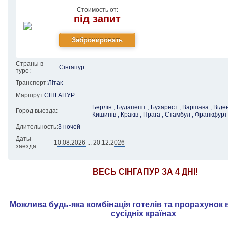
Стоимость от:
під запит
Страны в
Сінгапур
туре:
Транспорт:
Літак
Маршрут:
СІНГАПУР
Берлін , Будапешт , Бухарест , Варшава , Віден
Город выезда:
Кишинів , Краків , Прага , Стамбул , Франкфурт
Длительность:
3 ночей
Даты
10.08.2026 ... 20.12.2026
заезда:
ВЕСЬ СІНГАПУР ЗА 4 ДНІ!
Можлива будь-яка комбінація готелів та прорахунок 
сусідніх країнах