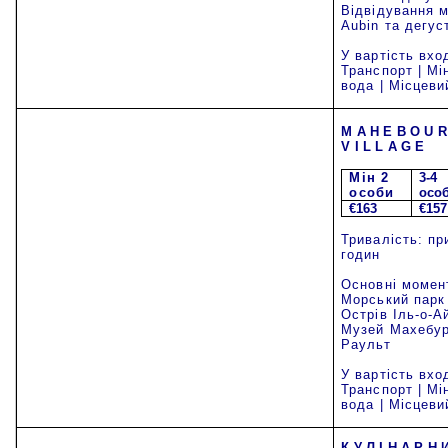
Відвідування м
Aubin та дегус
У вартість вхо
Транспорт | Мі
вода | Місцеви
MAHEBOU
VILLAGE
Mi
н 2
3-4
особи
осо
€163
€157
Тривалість: пр
годин
Основні момен
Морський парк
Острів Іль-о-Ай
Музей Махебур
Раульт
У вартість вхо
Транспорт | Мі
вода | Місцеви
КУЛІНАРН