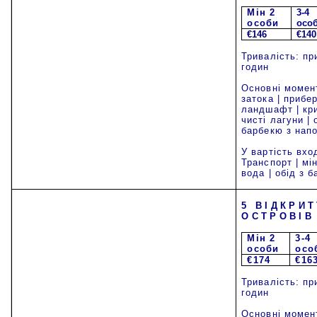
Mi
н 2
3-4
особи
осо
€146
€140
Тривалість: пр
годин
Основні момен
затока | прибе
ландшафт | кр
чисті лагуни | 
барбекю з нап
У вартість вхо
Транспорт | мі
вода | обід з 
5 ВІДКРИТ
ОСТРОВІВ
Mi
н 2
3-4
особи
осо
€174
€16
Тривалість: пр
годин
Основні момен