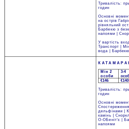
Тривалість: пр
годин
Основні момен
на острів Габр
рівняльний остр
Барбекю з без
напоями | Снор
У вартість вхо
Транспорт | Мі
вода | Барбек
КАТАМАРА
Mi
н 2
3-4
особи
осо
€146
€140
Тривалість: пр
годин
Основні момен
Спостереження
дельфінами | 
камінь | Сноркл
О-ОБеніт'є | Б
напоями