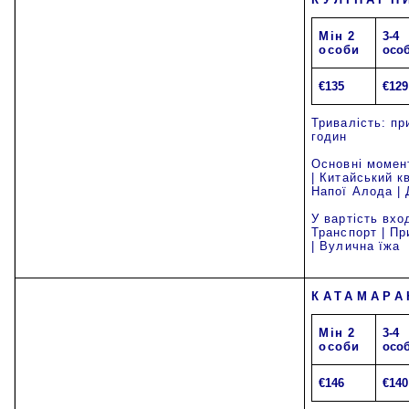
Mi
н 2
3-4
особи
осо
€135
€129
Тривалість: пр
годин
Основні момен
| Китайський к
Напої Алода | 
У вартість вхо
Транспорт | П
| Вулична їжа
КАТАМАРА
Mi
н 2
3-4
особи
осо
€146
€140