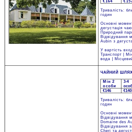
€
164
€
15
Тривалість: бл
годин
Основні момен
дегустація чаю 
Природний парк
Відвідування м
Aubin з дегуст
У вартість вхо
Транспорт | Мі
вода | Місцеви
ЧАЙНИЙ ШЛЯ
Mi
н 2
3-4
особи
осо
€146
€140
Тривалість: бл
годин
Основні момен
Відвідування 
Domaine des Au
Відвідування з
Cheri та дегуст