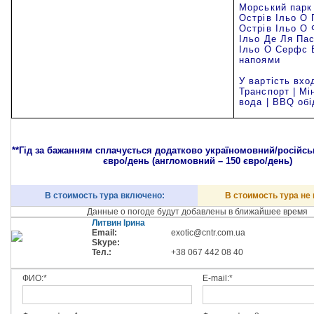
Морський парк
Острів Ільо О 
Острів Ільо О 
Ільо Де Ля Пас
Ільо О Серфс 
напоями
У вартість вхо
Транспорт | Мі
вода | BBQ обі
**Гід за бажанням сплачується додатково україномовний/російсь
євро/день (англомовний – 150 євро/день)
В стоимость тура включено:
В стоимость тура не
Данные о погоде будут добавлены в ближайшее время
Литвин Ірина
Email:
exotic@cntr.com.ua
Skype:
Тел.:
+38 067 442 08 40
ФИО:*
E-mail:*