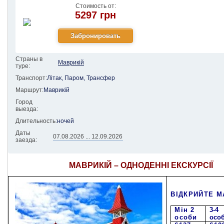
Стоимость от:
5297 грн
Страны в
Маврикій
туре:
Транспорт:
Літак, Паром, Трансфер
Маршрут:
Маврикій
Город
выезда:
Длительность:
ночей
Даты
07.08.2026 ... 12.09.2026
заезда:
МАВРИКІЙ – ОДНОДЕННІ ЕКСКУРСІЇ
ВІДКРИЙТЕ М
Mi
н
2
3-4
особи
осо