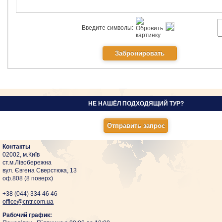
Введите символы:
НЕ НАШЁЛ ПОДХОДЯЩИЙ ТУР?
Контакты
02002, м.Київ
ст.м.Лівобережна
вул. Євгена Сверстюка, 13
оф.808 (8 поверх)
+38 (044)
334 46 46
оffice@cntr.com.ua
Рабочий график: