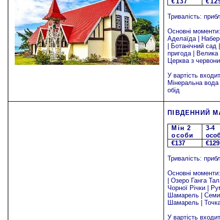
€1
37
€1
2
Тривалість
:
п
риб
Основні моменти
Аделаїда | Набе
| Ботанічний сад 
пригода | Велика 
Церква з червон
У вартість входи
Мінеральна вода 
обід
ПІВДЕННИЙ М
Mi
н 2
3-4
особи
осо
€137
€129
Тривалість: приб
Основні моменти
| Озеро Ганга Тал
Чорної Річки | Ру
Шамарель | Семи
Шамарель | Точк
У вартість входи