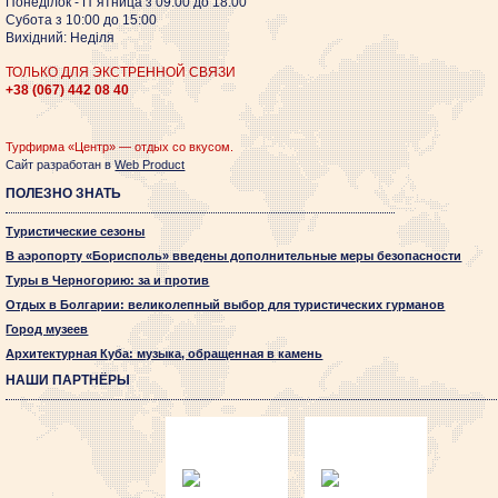
Понеділок - П`ятница з 09:00 до 18:00
Субота з 10:00 до 15:00
Вихідний: Неділя
ТОЛЬКО ДЛЯ ЭКСТРЕННОЙ СВЯЗИ
+38 (067)
442 08 40
Турфирма «Центр» — отдых со вкусом.
Сайт разработан в
Web Product
ПОЛЕЗНО ЗНАТЬ
Туристические сезоны
В аэропорту «Борисполь» введены дополнительные меры безопасности
Туры в Черногорию: за и против
Отдых в Болгарии: великолепный выбор для туристических гурманов
Город музеев
Архитектурная Куба: музыка, обращенная в камень
НАШИ ПАРТНЁРЫ