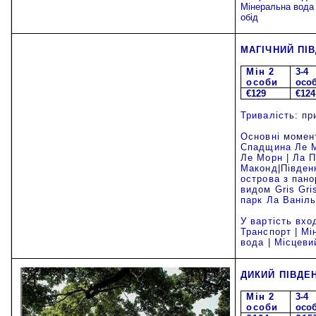
Мінеральна вода 
обід
МАГІЧНИЙ ПІ
Mi
н 2
3-4
особи
осо
€129
€124
Тривалість: пр
Основні момен
Спадщина Ле М
Ле Морн | Ла П
Маконд|Півден
острова з пан
видом Gris Gri
парк Ла Ваніл
У вартість вхо
Транспорт | Мі
вода | Місцеви
ДИКИЙ ПІВДЕ
Mi
н 2
3-4
особи
осо